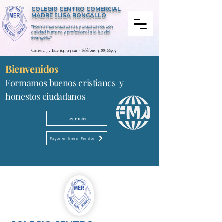
COLEGIO CENTRO COMERCIAL
MADRE ELISA RONCALLO
“Formamos ciudadanas y ciudadanos con
calidad humana y profesional a la luz del
evangelio”
Carrera 3 c Este #41-23 sur - Teléfono
3188566505
Bienvenidos
Formamos buenos cristianos y
honestos ciudadanos
Leer más
Pagos en línea- Pensión