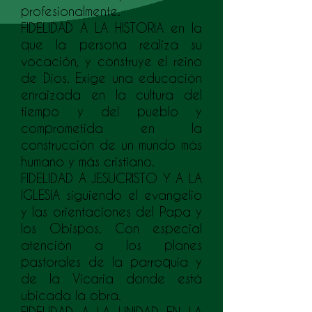
profesionalmente.
FIDELIDAD A LA HISTORIA en la
que la persona realiza su
vocación, y construye el reino
de Dios. Exige una educación
enraizada en la cultura del
tiempo y del pueblo y
comprometida en la
construcción de un mundo más
humano y más cristiano.
FIDELIDAD A JESUCRISTO Y A LA
IGLESIA siguiendo el evangelio
y las orientaciones del Papa y
los Obispos. Con especial
atención a los planes
pastorales de la parroquia y
de la Vicaria donde está
ubicada la obra.
FIDELIDAD A LA UNIDAD EN LA