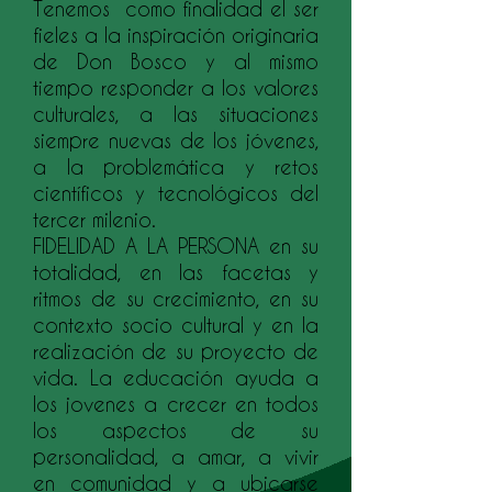
Tenemos como finalidad el ser
fieles a la inspiración originaria
de Don Bosco y al mismo
tiempo responder a los valores
culturales, a las situaciones
siempre nuevas de los jóvenes,
a la problemática y retos
científicos y tecnológicos del
tercer milenio.
FIDELIDAD A LA PERSONA en su
totalidad, en las facetas y
ritmos de su crecimiento, en su
contexto socio cultural y en la
realización de su proyecto de
vida. La educación ayuda a
los jovenes a crecer en todos
los aspectos de su
personalidad, a amar, a vivir
en comunidad y a ubicarse