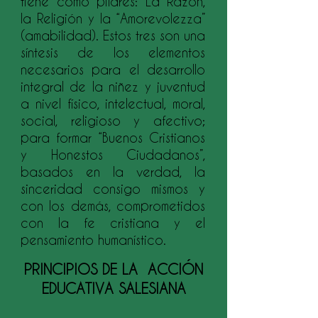
tiene como pilares: La Razón,
la Religión y la “Amorevolezza”
(amabilidad). Estos tres son una
síntesis de los elementos
necesarios para el desarrollo
integral de la niñez y juventud
a nivel físico, intelectual, moral,
social, religioso y afectivo;
para formar “Buenos Cristianos
y Honestos Ciudadanos”,
basados en la verdad, la
sinceridad consigo mismos y
con los demás, comprometidos
con la fe cristiana y el
pensamiento humanístico.
PRINCIPIOS DE LA ACCIÓN
EDUCATIVA SALESIANA