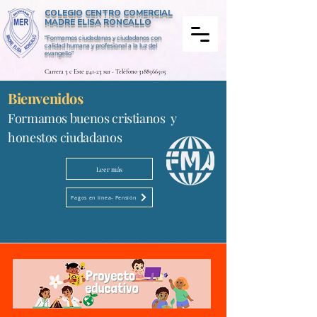
COLEGIO CENTRO COMERCIAL
MADRE ELISA RONCALLO
“Formamos ciudadanas y ciudadanos con
calidad humana y profesional a la luz del
evangelio”
Carrera 3 c Este #41-23 sur - Teléfono
3188566505
Bienvenidos
Formamos buenos cristianos y
honestos ciudadanos
Leer más
Pagos en línea- Pensión