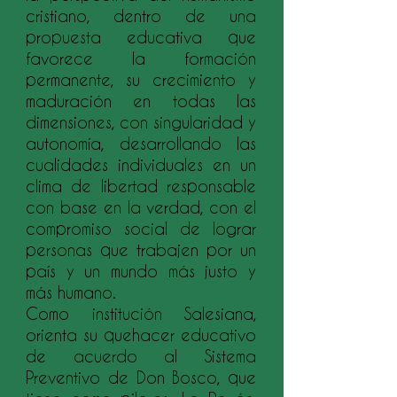
cristiano, dentro de una
propuesta educativa que
favorece la formación
permanente, su crecimiento y
maduración en todas las
dimensiones, con singularidad y
autonomía, desarrollando las
cualidades individuales en un
clima de libertad responsable
con base en la verdad, con el
compromiso social de lograr
personas que trabajen por un
país y un mundo más justo y
más humano.
Como institución Salesiana,
orienta su quehacer educativo
de acuerdo al Sistema
Preventivo de Don Bosco, que