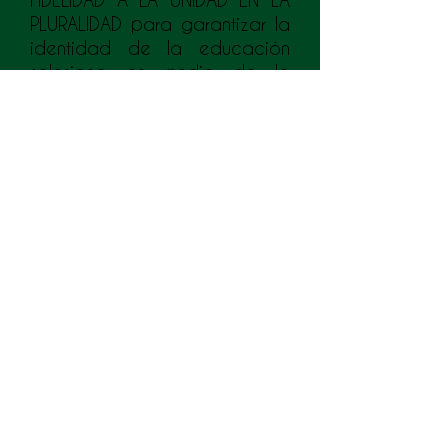
PLURALIDAD para garantizar la
identidad de la educación
salesiana en medio de la
diversidad de propuestas
educativas de hoy.
FIDELIDAD AL CARISMA
SALESIANO, esto es al estilo
educativo-pastoral de Don
Bosco y de Madre
Mazzarello: SISTEMA
PREVENTIVO, el cual
permanentemente se está
reflexionando y profundizando
por comisiones a distinto nivel,
tanto de los Salesianos como
de las Salesianas Hijas de
María Auxiliadora.