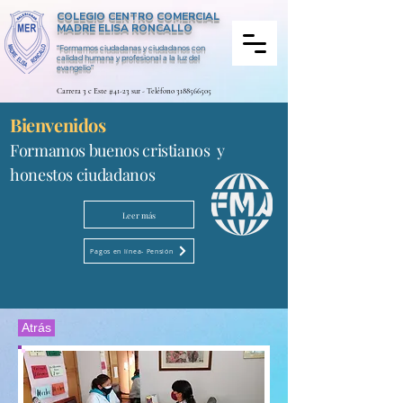
COLEGIO CENTRO COMERCIAL
MADRE ELISA RONCALLO
“Formamos ciudadanas y ciudadanos con
calidad humana y profesional a la luz del
evangelio”
Carrera 3 c Este #41-23 sur - Teléfono
3188566505
Bienvenidos
Formamos buenos cristianos y
honestos ciudadanos
Leer más
Pagos en línea- Pensión
Atrás