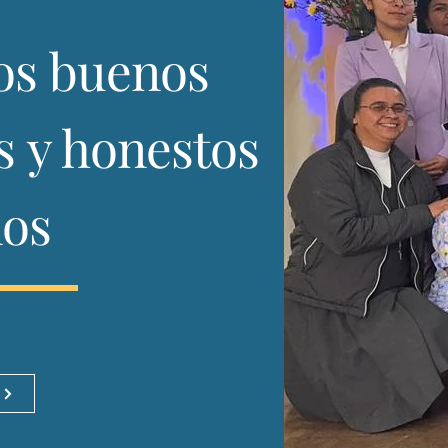
s buenos
os
y honestos
nos